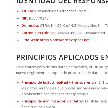
IDENTIDAD DEL RESPONS
Titular:
Cansaladeries Artesanes Páez, S.L..
NIF:
B63770242
Domicilio:
CTRA. N-150 Km.14,5 Mercavallès 3-4 Ta
Correo electrónico:
paez@cansaladeriespaez.net
Sitio Web:
https://cansaladeriespaez.net
PRINCIPIOS APLICADOS E
En el tratamiento de sus datos personales, el Titular apl
nuevo reglamento europeo de protección de datos (R
Principio de licitud, lealtad y transparencia:
El Tit
los datos personales que puede ser para uno o varios
previamente con absoluta transparencia.
Principio de minimización de datos:
El Titular soli
fines que los solicita.